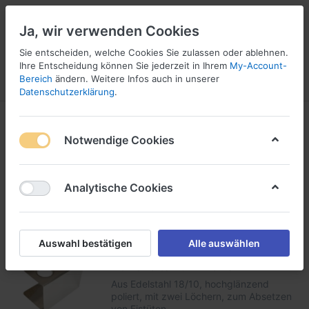
Ja, wir verwenden Cookies
Sie entscheiden, welche Cookies Sie zulassen oder ablehnen.
2
Ihre Entscheidung können Sie jederzeit in Ihrem
My-Account-
Bereich
ändern. Weitere Infos auch in unserer
Menü
Anmelden
Vergleichen
Wunschliste
Warenkorb
Datenschutzerklärung
.
Hörnchenhalter
Notwendige Cookies
1-7
von
7
Analytische Cookies
Filtern
Sortieren
Auswahl bestätigen
Alle auswählen
Waffelhalter für 2 Waffeln
Aus Edelstahl 18/10, hochglänzend
poliert, mit zwei Löchern, zum Absetzen
von Eistüten.