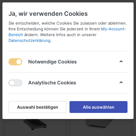
Ja, wir verwenden Cookies
Sie entscheiden, welche Cookies Sie zulassen oder ablehnen.
Ihre Entscheidung können Sie jederzeit in Ihrem
My-Account-
Bereich
ändern. Weitere Infos auch in unserer
Menü
Anmelden
Vergleichen
Wunschliste
Warenkorb
Datenschutzerklärung
.
Maschinen und Geräte
Notwendige Cookies
1-24
von
33
Analytische Cookies
Auswahl bestätigen
Alle auswählen