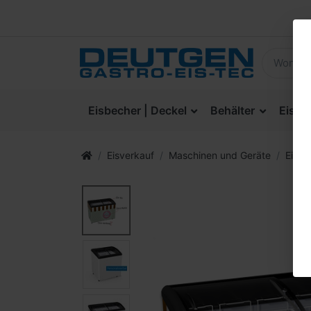
Eisbecher | Deckel
Behälter
Eisla
Eisverkauf
Maschinen und Geräte
Eisla