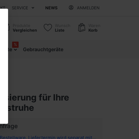
AKT
SERVICE
NEWS
ANMELDEN
Produkte
Wunsch
Waren
Vergleichen
Liste
Korb
%
ebote
Gebrauchtgeräte
isierung für Ihre
Eistruhe
Anfrage
Bestellware. Liefertermin wird separat mitgeteilt.