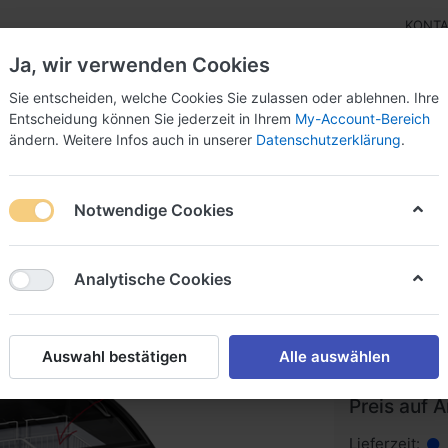
KONT
Ja, wir verwenden Cookies
Sie entscheiden, welche Cookies Sie zulassen oder ablehnen. Ihre
Entscheidung können Sie jederzeit in Ihrem
My-Account-Bereich
ändern. Weitere Infos auch in unserer
Datenschutzerklärung
.
bor
Eisrohstoffe
Eisverkauf
Ersatzteile
Ang
Notwendige Cookies
gertruhen
Personalisierung für Ihre domino Eistruhe
Analytische Cookies
Personal
domino 
Auswahl bestätigen
Alle auswählen
Preis auf 
Lieferzeit: