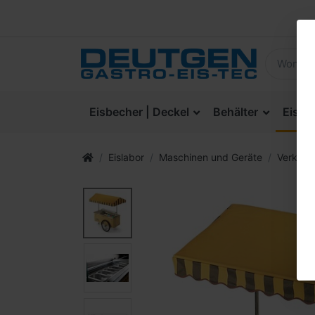
Eisbecher | Deckel
Behälter
Eisla
Eislabor
Maschinen und Geräte
Verkau