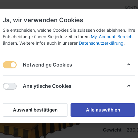
KONT
Ja, wir verwenden Cookies
Sie entscheiden, welche Cookies Sie zulassen oder ablehnen. Ihre
Entscheidung können Sie jederzeit in Ihrem
My-Account-Bereich
ändern. Weitere Infos auch in unserer
Datenschutzerklärung
.
bor
Eisrohstoffe
Eisverkauf
Ersatzteile
Ang
Notwendige Cookies
fswagen
Speiseeiswagen ISA CARRETTINO
Analytische Cookies
Speisee
CARRET
Auswahl bestätigen
Alle auswählen
steckerfertig, 
Gewicht
230,