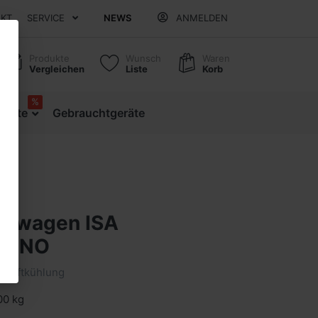
AKT
SERVICE
NEWS
ANMELDEN
Produkte
Wunsch
Waren
Vergleichen
Liste
Korb
%
ebote
Gebrauchtgeräte
iswagen ISA
TINO
Umluftkühlung
00 kg