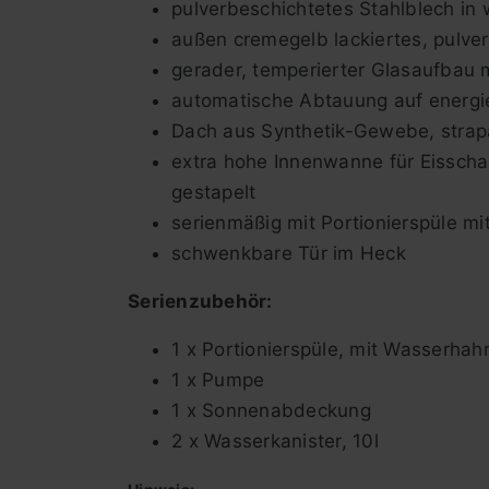
pulverbeschichtetes Stahlblech in
außen cremegelb lackiertes, pulve
gerader, temperierter Glasaufbau 
automatische Abtauung auf energi
Dach aus Synthetik-Gewebe, strapa
extra hohe Innenwanne für Eisschal
gestapelt
serienmäßig mit Portionierspüle mi
schwenkbare Tür im Heck
Serienzubehör:
1 x Portionierspüle, mit Wasserhah
1 x Pumpe
1 x Sonnenabdeckung
2 x Wasserkanister, 10l