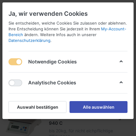
Ja, wir verwenden Cookies
Sie entscheiden, welche Cookies Sie zulassen oder ablehnen.
22
Ihre Entscheidung können Sie jederzeit in Ihrem
My-Account-
Bereich
ändern. Weitere Infos auch in unserer
Menü
Anmelden
Vergleichen
Wunschliste
Warenkorb
Datenschutzerklärung
.
Tischwaagen
Notwendige Cookies
1-3
von
3
Analytische Cookies
Filtern
Sortieren
Auswahl bestätigen
Alle auswählen
Rhewa Elektronische Tischwaage
940 C
bis 20kg, für nicht eichpflichtige