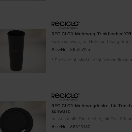
RECICLO® Mehrweg-Trinkbecher XXL
Farbe schwarz, für Heiß- und Kaltgeträn
Art.-Nr.
86525125
*
Preise zzgl. MwSt., zzgl. Versandkosten
RECICLO® Mehrwegdeckel für Trin
schwarz
passt auf alle Trinkbecher, mit Trinköffnu
Art.-Nr.
86525130