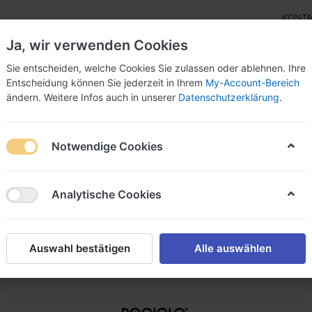
KONT
Ja, wir verwenden Cookies
Sie entscheiden, welche Cookies Sie zulassen oder ablehnen. Ihre
Entscheidung können Sie jederzeit in Ihrem
My-Account-Bereich
ändern. Weitere Infos auch in unserer
Datenschutzerklärung
.
bor
Eisrohstoffe
Eisverkauf
Ersatzteile
Ang
Notwendige Cookies
rpackung / Deckel
Trinkbecher
nkbecher
Analytische Cookies
on
7
Auswahl bestätigen
Alle auswählen
Beste Ergebnisse
iere nach