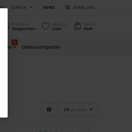
AKT
SERVICE
NEWS
ANMELDEN
Produkte
Wunsch
Waren
Vergleichen
Liste
Korb
%
ebote
Gebrauchtgeräte
24
pro Seite