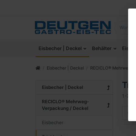
Eisbecher | Deckel
Behälter
Eisla
Eisbecher | Deckel
RECICLO® Mehrweg-Ve
Tri
Eisbecher | Deckel
1-7
v
RECICLO® Mehrweg-
Verpackung / Deckel
Sort
Eisbecher