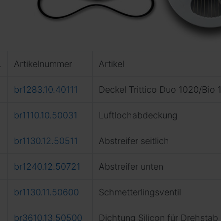
.
Artikelnummer
Artikel
br1283.10.40111
Deckel Trittico Duo 1020/Bio 
br1110.10.50031
Luftlochabdeckung
br1130.12.50511
Abstreifer seitlich
br1240.12.50721
Abstreifer unten
br1130.11.50600
Schmetterlingsventil
br3610.13.50500
Dichtung Silicon für Drehstab