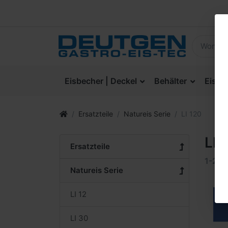
Eisbecher | Deckel
Behälter
Eisla
Ersatzteile
Natureis Serie
LI 120
LI 
Ersatzteile
1-24
Natureis Serie
LI 12
LI 30