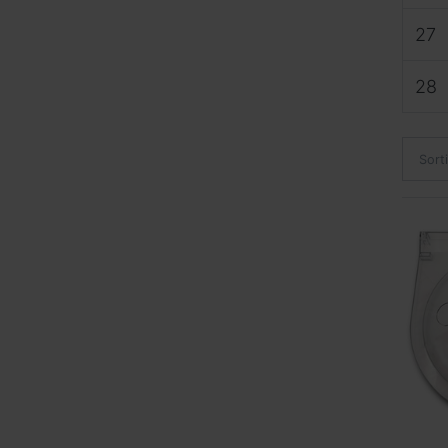
27
28
Sort