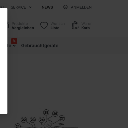
AKT
SERVICE
NEWS
ANMELDEN
Produkte
Wunsch
Waren
Vergleichen
Liste
Korb
%
ebote
Gebrauchtgeräte