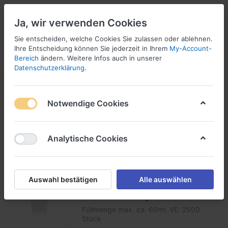
Ja, wir verwenden Cookies
Sie entscheiden, welche Cookies Sie zulassen oder ablehnen.
Ihre Entscheidung können Sie jederzeit in Ihrem
My-Account-
Bereich
ändern. Weitere Infos auch in unserer
Menü
Anmelden
Vergleichen
Wunschliste
Warenkorb
Datenschutzerklärung
.
Produkte markiert mit
Pappeisbecher
Notwendige Cookies
1-24
von
58
Analytische Cookies
Filtern
Sortieren
Auswahl bestätigen
Alle auswählen
Eisbecher W060 | GE-4
Füllmenge max. ca. 60ml, VE: 2500
Stück