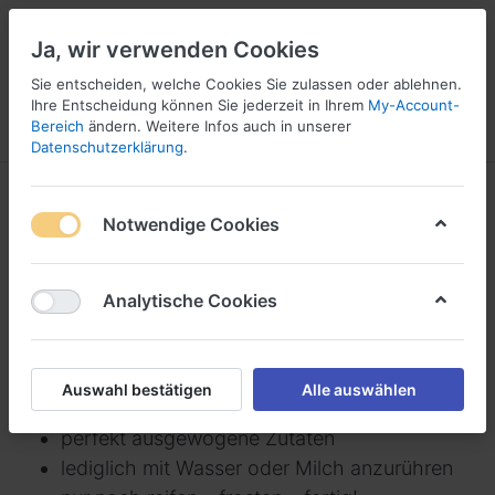
Ja, wir verwenden Cookies
Sie entscheiden, welche Cookies Sie zulassen oder ablehnen.
2
Ihre Entscheidung können Sie jederzeit in Ihrem
My-Account-
Bereich
ändern. Weitere Infos auch in unserer
Menü
Anmelden
Vergleichen
Wunschliste
Warenkorb
Datenschutzerklärung
.
Pronto
Notwendige Cookies
1-5
von
5
PRONTO PRODUKTE
Analytische Cookies
Das Pronto-Sortiment für gelingsichere
Eisherstellung bei optimalen Abläufen in der
Eisküche:
Auswahl bestätigen
Alle auswählen
perfekt ausgewogene Zutaten
lediglich mit Wasser oder Milch anzurühren