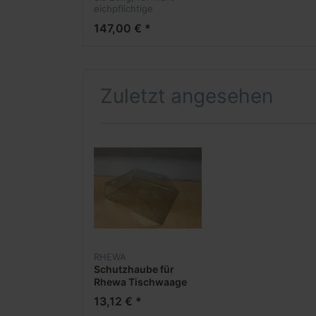
eichpflichtige
Wägungen
147,00 € *
Zuletzt angesehen
RHEWA
Schutzhaube für
Rhewa Tischwaage
940
13,12 € *