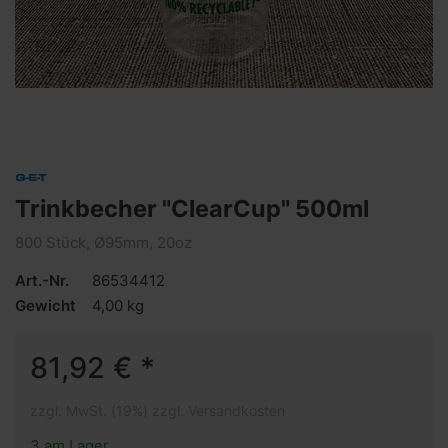
Trinkbecher "ClearCup" 500ml
800 Stück, Ø95mm, 20oz
Art.-Nr.
86534412
Gewicht
4,00 kg
81,92 € *
zzgl. MwSt. (19%) zzgl. Versandkosten
3 am Lager