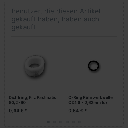
Benutzer, die diesen Artikel
gekauft haben, haben auch
gekauft
Dichtring, Filz Pastmatic
O-Ring Rührwerkwelle
60/2x60
Ø34,6 x 2,62mm für
Bravo Pastmatic 60 / 2 x
0,64 € *
0,64 € *
60