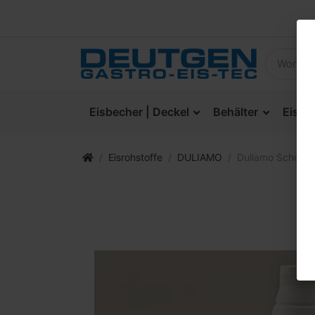
Eisbecher | Deckel
Behälter
Eisla
Eisrohstoffe
DULIAMO
Duliamo Schokol