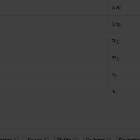
0,9g
0,6g
70g
55g
2g
0g
pping
43
Sauce
42
Eisflip
39
Duliamo
18
Dessert