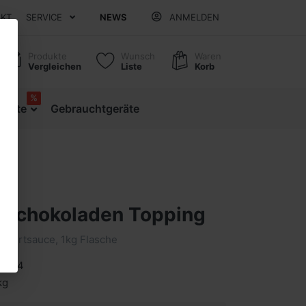
AKT
SERVICE
NEWS
ANMELDEN
Produkte
Wunsch
Waren
Vergleichen
Liste
Korb
%
ebote
Gebrauchtgeräte
 Schokoladen Topping
ssertsauce, 1kg Flasche
1554
kg