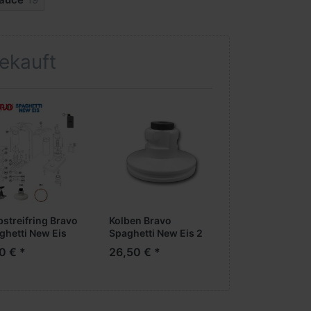
gekauft
bstreifring Bravo
Kolben Bravo
Dichtung Kolbe
ghetti New Eis
Spaghetti New Eis 2
Spaghetti New E
Kugeln, ohne O-Ring
Kugel
0 € *
26,50 € *
4,66 € *