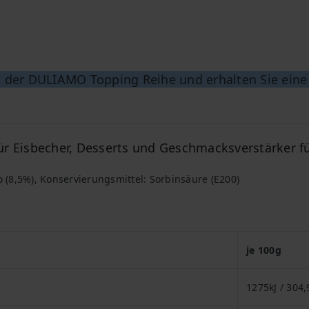
n der DULIAMO Topping Reihe und erhalten Sie eine 
ür Eisbecher, Desserts und Geschmacksverstärker f
 (8,5%),
Konservierungsmittel: Sorbinsäure (E200)
je 100g
1275kJ / 304,