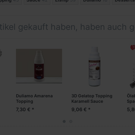
rtikel gekauft haben, haben auch 
Duliamo Amarena
3D Gelatop Topping
Öla
Topping
Karamell Sauce
Spa
No.598
7,30 € *
9,06 € *
5,8