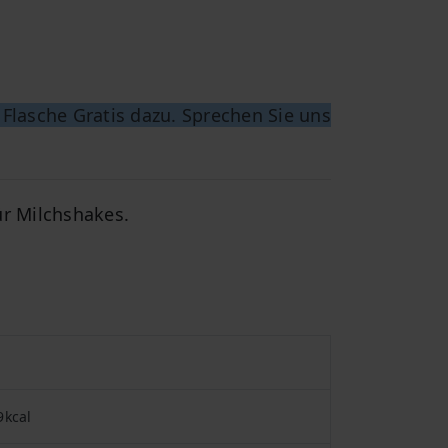
Flasche Gratis dazu. Sprechen Sie uns
ür Milchshakes.
9kcal