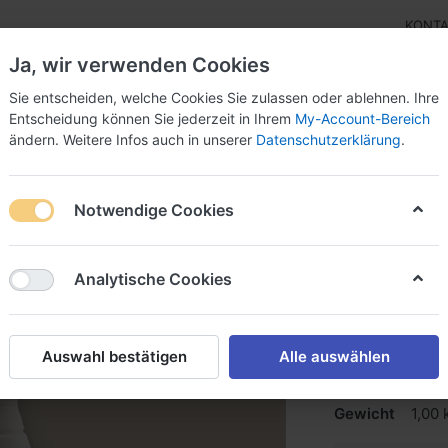
KONT
Ja, wir verwenden Cookies
Sie entscheiden, welche Cookies Sie zulassen oder ablehnen. Ihre
Entscheidung können Sie jederzeit in Ihrem
My-Account-Bereich
ändern. Weitere Infos auch in unserer
Datenschutzerklärung
.
bor
Eisrohstoffe
Eisverkauf
Ersatzteile
Ang
Notwendige Cookies
aden Topping
Analytische Cookies
Duliamo
Schokoladen De
Auswahl bestätigen
Alle auswählen
Art.-Nr.
8624
Gewicht
1,00 