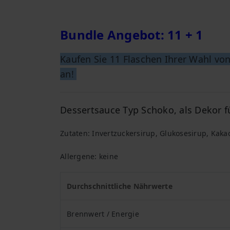
Bundle Angebot: 11 + 1
Kaufen Sie 11 Flaschen Ihrer Wahl vo
an!
Dessertsauce Typ Schoko, als Dekor f
Zutaten:
Invertzuckersirup,
Glukosesirup,
Kakao
Allergene:
keine
Durchschnittliche Nährwerte
Brennwert / Energie