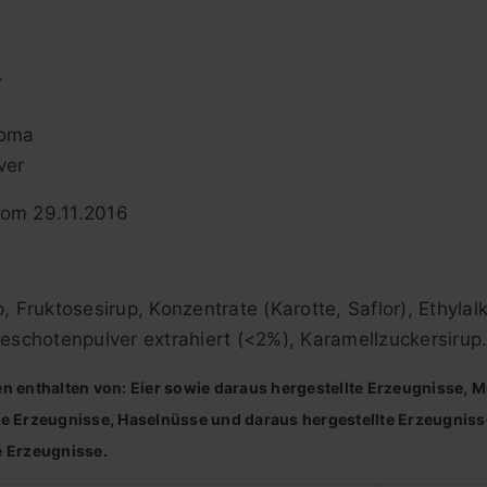
.
roma
ver
vom 29.11.2016
, Fruktosesirup, Konzentrate (Karotte, Saflor), Ethylal
leschotenpulver extrahiert (<2%), Karamellzuckersirup
en enthalten von: Eier sowie daraus hergestellte Erzeugnisse, 
te Erzeugnisse, Haselnüsse und daraus hergestellte Erzeugniss
e Erzeugnisse.