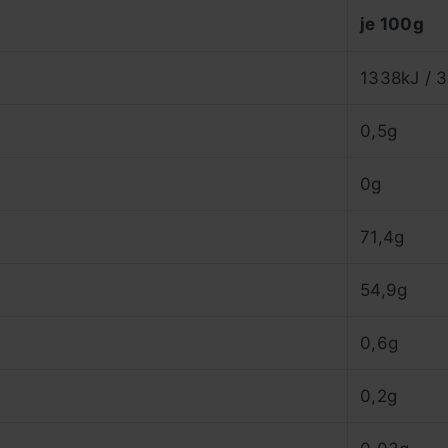
je 100g
1338kJ / 3
0,5g
0g
71,4g
54,9g
0,6g
0,2g