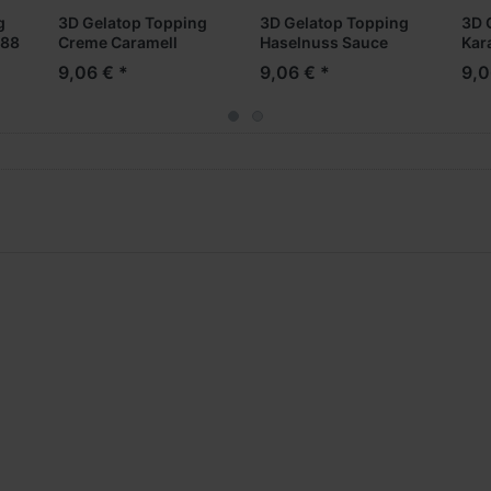
g
3D Gelatop Topping
3D Gelatop Topping
3D 
588
Creme Caramell
Haselnuss Sauce
Kar
Sauce No.562
No.599
No.
9,06 € *
9,06 € *
9,0