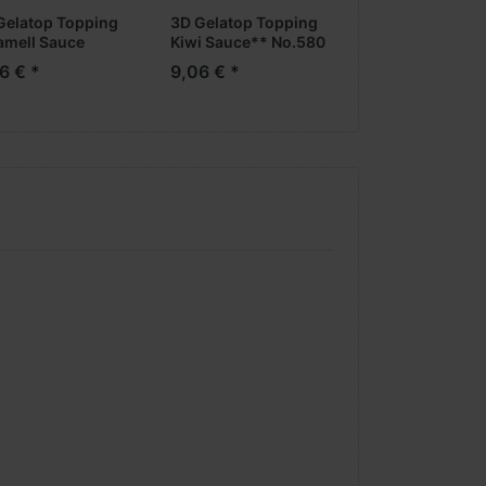
Gelatop Topping
3D Gelatop Topping
3D Gelatop Trib
amell Sauce
Kiwi Sauce** No.580
Bindemittel 100
598
6 € *
9,06 € *
146,40 € *