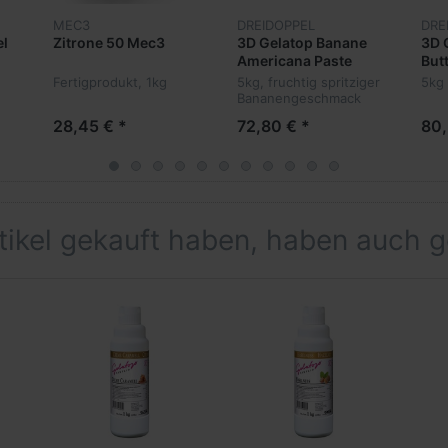
MEC3
DREIDOPPEL
DRE
el
Zitrone 50 Mec3
3D Gelatop Banane
3D 
Americana Paste
But
No.465
No.
Fertigprodukt, 1kg
5kg, fruchtig spritziger
5kg
Bananengeschmack
28,45 € *
72,80 € *
80,
rtikel gekauft haben, haben auch 