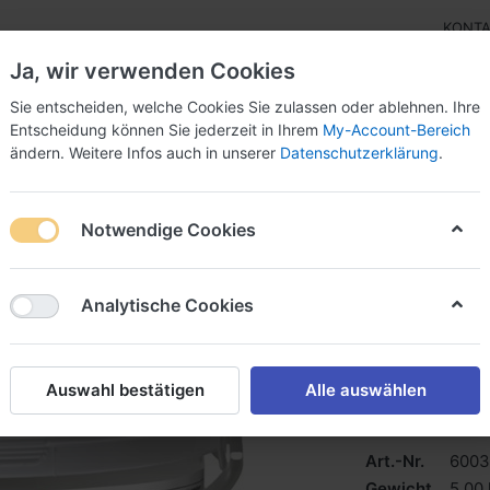
KONT
Ja, wir verwenden Cookies
Sie entscheiden, welche Cookies Sie zulassen oder ablehnen. Ihre
Entscheidung können Sie jederzeit in Ihrem
My-Account-Bereich
ändern. Weitere Infos auch in unserer
Datenschutzerklärung
.
bor
Eisrohstoffe
Eisverkauf
Ersatzteile
Ang
Notwendige Cookies
 Gelatop Vanille Bourbon Paste No.401
Analytische Cookies
3D Gela
Paste N
Auswahl bestätigen
Alle auswählen
Mit intensivem
Art.-Nr.
6003
Gewicht
5,00