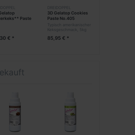
IDOPPEL
DREIDOPPEL
DREIDOPPEL
Gelatop
3D Gelatop Cookies
3D Gelatop Cr
terkeks** Paste
Paste No.405
Paste No.231
421
Typisch amerikanischer
Speziell für
Keksgeschmack, 5kg
Stracciatella-Eis,
30 € *
85,95 € *
74,70 € *
gekauft