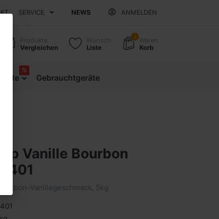
AKT
SERVICE
NEWS
ANMELDEN
2
Produkte
Wunsch
Waren
Vergleichen
Liste
Korb
%
ebote
Gebrauchtgeräte
top Vanille Bourbon
o.401
 Bourbon-Vanillegeschmack, 5kg
401
 kg