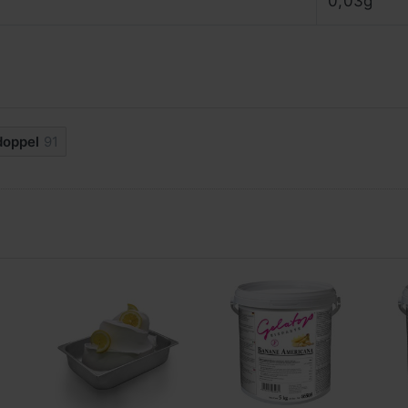
0,03g
doppel
91