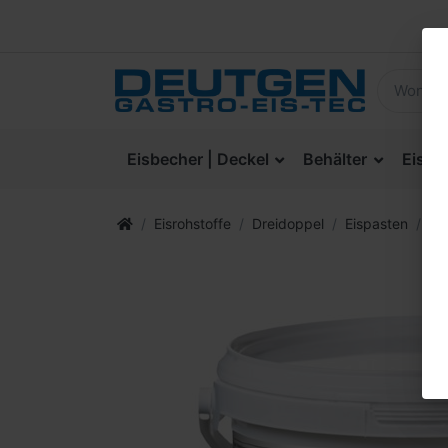
Eisbecher | Deckel
Behälter
Eisla
Eisrohstoffe
Dreidoppel
Eispasten
3D